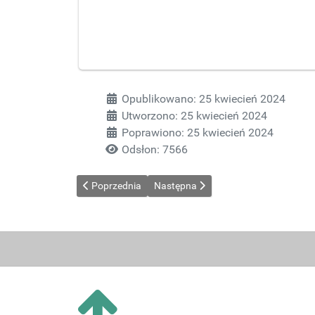
Szczegóły
Opublikowano: 25 kwiecień 2024
Utworzono: 25 kwiecień 2024
Poprawiono: 25 kwiecień 2024
Odsłon: 7566
Poprzednia strona: Regulamin konkursu literackiego 
Następna strona: II Powiatowy Konk
Poprzednia
Następna