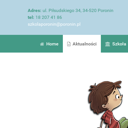
Adres:
ul. Piłsudskiego 34, 34-520 Poronin
tel:
18 207 41 86
szkolaporonin@poronin.pl
Home
Aktualności
Szkoła