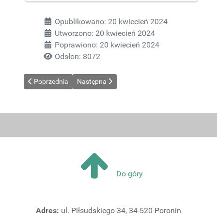
Szczegóły
Opublikowano: 20 kwiecień 2024
Utworzono: 20 kwiecień 2024
Poprawiono: 20 kwiecień 2024
Odsłon: 8072
Poprzednia strona: Mistrzostwa Powiatu Tatrzańskiego w piłce
Następna strona: Gminny Turniej Piłki Ręcznej 
Poprzednia
Następna
Do góry
Adres:
ul. Piłsudskiego 34, 34-520 Poronin