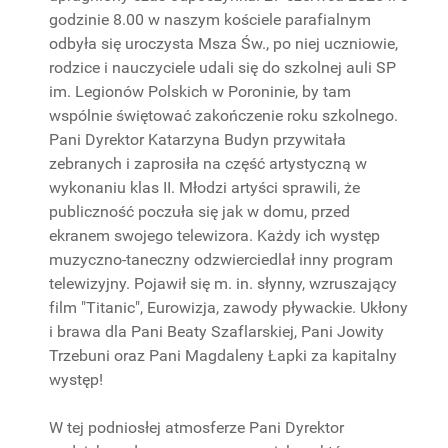
godzinie 8.00 w naszym kościele parafialnym
odbyła się uroczysta Msza Św., po niej uczniowie,
rodzice i nauczyciele udali się do szkolnej auli SP
im. Legionów Polskich w Poroninie, by tam
wspólnie świętować zakończenie roku szkolnego.
Pani Dyrektor Katarzyna Budyn przywitała
zebranych i zaprosiła na część artystyczną w
wykonaniu klas II. Młodzi artyści sprawili, że
publiczność poczuła się jak w domu, przed
ekranem swojego telewizora. Każdy ich występ
muzyczno-taneczny odzwierciedlał inny program
telewizyjny. Pojawił się m. in. słynny, wzruszający
film "Titanic", Eurowizja, zawody pływackie. Ukłony
i brawa dla Pani Beaty Szaflarskiej, Pani Jowity
Trzebuni oraz Pani Magdaleny Łapki za kapitalny
występ!
W tej podniosłej atmosferze Pani Dyrektor