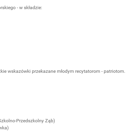
skiego - w składzie:
stkie wskazówki przekazane młodym recytatorom - patriotom.
 Szkolno-Przedszkolny Ząb)
ówka)