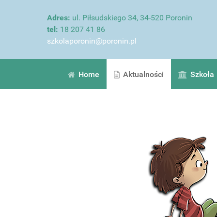
Adres:
ul. Piłsudskiego 34, 34-520 Poronin
tel:
18 207 41 86
szkolaporonin@poronin.pl
Home
Aktualności
Szkoła