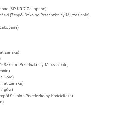
ombac (SP NR 7 Zakopane)
ciański (Zespół Szkolno-Przedszkolny Murzasichle)
 Zakopane)
Tatrzańska)
)
pół Szkolno-Przedszkolny Murzasichle)
ronin)
na Góra)
a Tatrzańska)
 Jurgów)
Zespół Szkolno-Przedszkolny Kościelisko)
in)