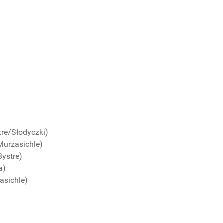
re/Słodyczki)
Murzasichle)
ystre)
a)
asichle)