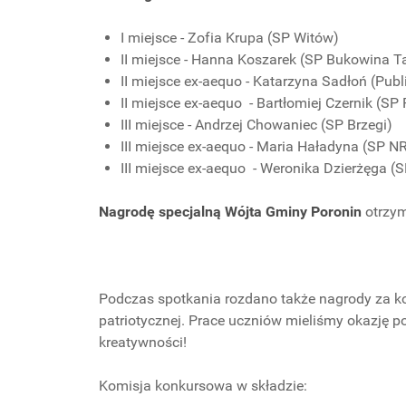
I miejsce - Zofia Krupa (SP Witów)
II miejsce - Hanna Koszarek (SP Bukowina T
II miejsce ex-aequo - Katarzyna Sadłoń (Pub
II miejsce ex-aequo - Bartłomiej Czernik (SP
III miejsce - Andrzej Chowaniec (SP Brzegi)
III miejsce ex-aequo - Maria Haładyna (SP N
III miejsce ex-aequo - Weronika Dzierżęga (
Nagrodę specjalną Wójta Gminy Poronin
otrzym
Podczas spotkania rozdano także nagrody za ko
patriotycznej. Prace uczniów mieliśmy okazję 
kreatywności!
Komisja konkursowa w składzie: