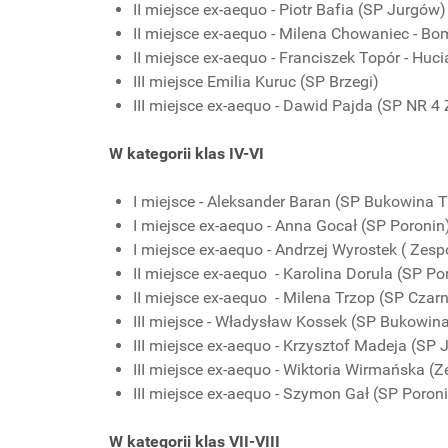
II miejsce ex-aequo - Piotr Bafia (SP Jurgów)
II miejsce ex-aequo - Milena Chowaniec - B
II miejsce ex-aequo - Franciszek Topór - Hu
III miejsce Emilia Kuruc (SP Brzegi)
III miejsce ex-aequo - Dawid Pajda (SP NR 4
W kategorii klas IV-VI
I miejsce - Aleksander Baran (SP Bukowina 
I miejsce ex-aequo - Anna Gocał (SP Poronin
I miejsce ex-aequo - Andrzej Wyrostek ( Zes
II miejsce ex-aequo - Karolina Dorula (SP Po
II miejsce ex-aequo - Milena Trzop (SP Czar
III miejsce - Władysław Kossek (SP Bukowin
III miejsce ex-aequo - Krzysztof Madeja (SP
III miejsce ex-aequo - Wiktoria Wirmańska (
III miejsce ex-aequo - Szymon Gał (SP Poron
W kategorii klas VII-VIII