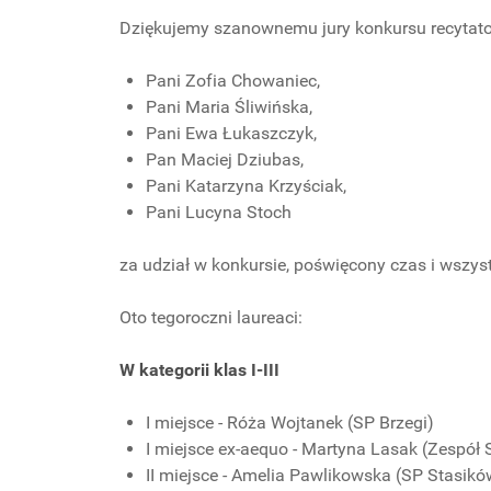
Dziękujemy szanownemu jury konkursu recytator
Pani Zofia Chowaniec,
Pani Maria Śliwińska,
Pani Ewa Łukaszczyk,
Pan Maciej Dziubas,
Pani Katarzyna Krzyściak,
Pani Lucyna Stoch
za udział w konkursie, poświęcony czas i wszy
Oto tegoroczni laureaci:
W kategorii klas I-III
I miejsce - Róża Wojtanek (SP Brzegi)
I miejsce ex-aequo - Martyna Lasak (Zespół
II miejsce - Amelia Pawlikowska (SP Stasik