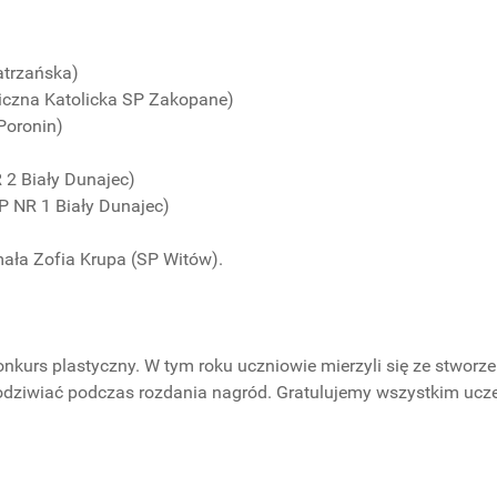
atrzańska)
liczna Katolicka SP Zakopane)
 Poronin)
R 2 Biały Dunajec)
SP NR 1 Biały Dunajec)
ała Zofia Krupa (SP Witów).
nkurs plastyczny. W tym roku uczniowie mierzyli się ze stwor
podziwiać podczas rozdania nagród. Gratulujemy wszystkim ucz